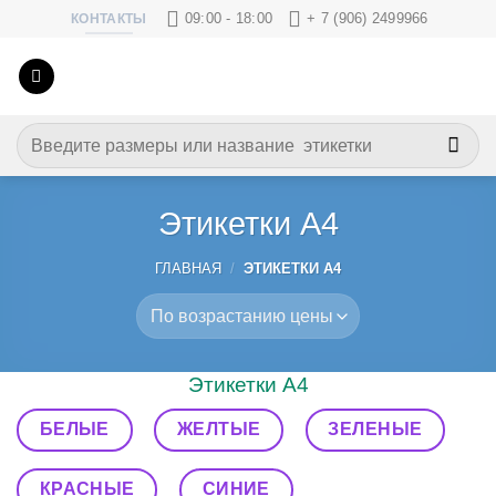
Skip
09:00 - 18:00
+ 7 (906) 2499966
КОНТАКТЫ
to
content
Искать:
Этикетки А4
ГЛАВНАЯ
/
ЭТИКЕТКИ А4
Этикетки А4
БЕЛЫЕ
ЖЕЛТЫЕ
ЗЕЛЕНЫЕ
КРАСНЫЕ
СИНИЕ