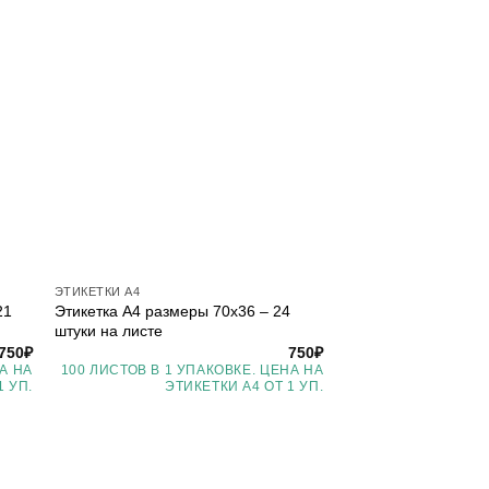
ЭТИКЕТКИ А4
21
Этикетка А4 размеры 70х36 – 24
штуки на листе
750
₽
750
₽
А НА
100 ЛИСТОВ В 1 УПАКОВКЕ. ЦЕНА НА
1 УП.
ЭТИКЕТКИ А4 ОТ 1 УП.