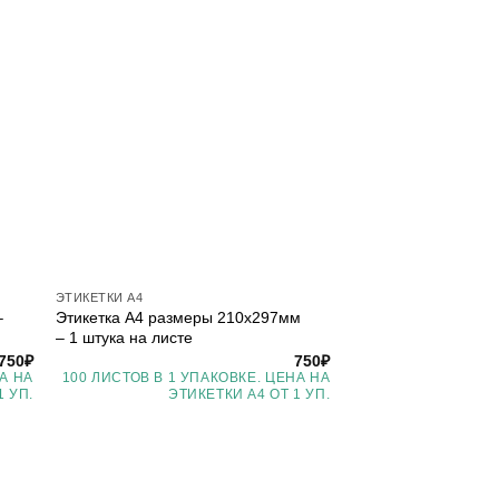
ЭТИКЕТКИ А4
–
Этикетка А4 размеры 210х297мм
– 1 штука на листе
750
₽
750
₽
А НА
100 ЛИСТОВ В 1 УПАКОВКЕ. ЦЕНА НА
1 УП.
ЭТИКЕТКИ А4 ОТ 1 УП.