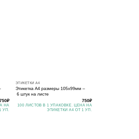
ЭТИКЕТКИ А4
–
Этикетка А4 размеры 105х99мм –
6 штук на листе
750
₽
750
₽
А НА
100 ЛИСТОВ В 1 УПАКОВКЕ. ЦЕНА НА
1 УП.
ЭТИКЕТКИ А4 ОТ 1 УП.