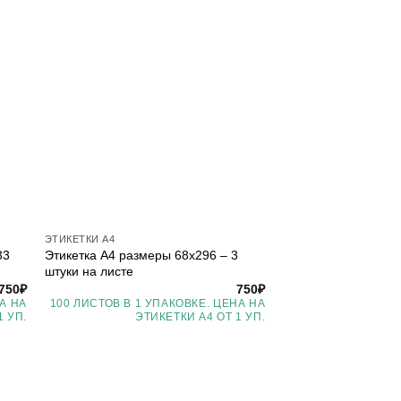
ЭТИКЕТКИ А4
33
Этикетка А4 размеры 68х296 – 3
штуки на листе
750
₽
750
₽
А НА
100 ЛИСТОВ В 1 УПАКОВКЕ. ЦЕНА НА
1 УП.
ЭТИКЕТКИ А4 ОТ 1 УП.