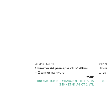
ЭТИКЕТКИ А4
ЭТИК
Этикетка А4 размеры 210х148мм
Этик
– 2 штуки на листе
штук
750
₽
100 ЛИСТОВ В 1 УПАКОВКЕ. ЦЕНА НА
100
ЭТИКЕТКИ А4 ОТ 1 УП.