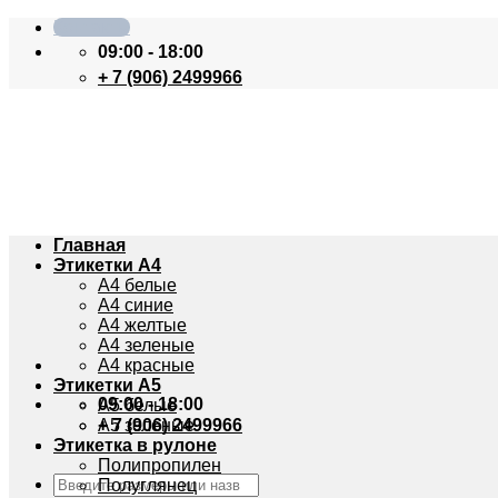
Skip
Контакты
to
09:00 - 18:00
content
+ 7 (906) 2499966
Главная
Этикетки А4
А4 белые
А4 синие
А4 желтые
А4 зеленые
А4 красные
Этикетки А5
09:00 - 18:00
А5 белые
+ 7 (906) 2499966
А5 зеленые
Этикетка в рулоне
Полипропилен
Искать:
Полуглянец